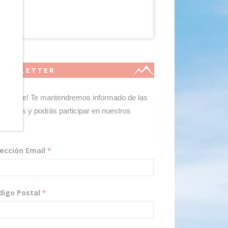
NEWSLETTER
gístrate! Te mantendremos informado de las
edades y podrás participar en nuestros
teos.
rección Email
*
digo Postal
*