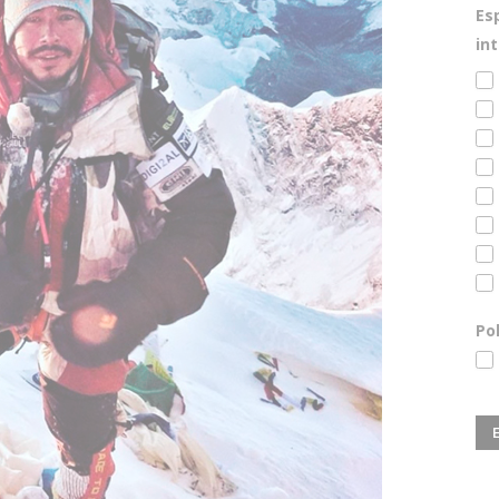
Es
in
Po