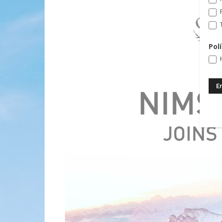
T
Pol
H