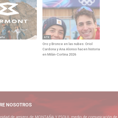
aña
ATK
Oro y Bronce en las nubes: Oriol
Cardona y Ana Alonso hacen historia
en Milán-Cortina 2026
RE NOSOTROS
idad de amigos de MONTAÑA Y ESQUI, medio de comunicación de las