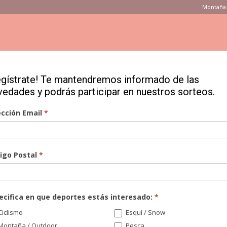
Montaña 
ONSEJOS
PRODUCTOS
MARCAS
TIENDAS
VÍDEOS
egístrate! Te mantendremos informado de las
vedades y podrás participar en nuestros sorteos.
ey, rompiendo los límites del potencial...
ección Email
*
evo fichaje de
igo Postal
*
 los límites del
o
ecifica en que deportes estás interesado:
*
iclismo
Esquí / Snow
Montaña / Outdoor
Pesca