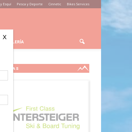
y Esquí
Pesca y Deporte
Cinnetic
Bikes Services
X
GALERÍA
MARCAS