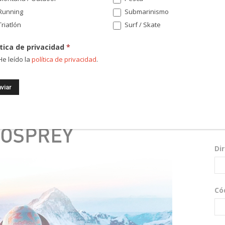
Running
Submarinismo
riatlón
Surf / Skate
ítica de privacidad
*
e leído la
política de privacidad
.
¡Re
nov
sor
Di
Có