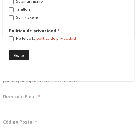
Submarinismo
Triatlón
Surf / Skate
Política de privacidad
*
He leído la
política de privacidad
.
NEWSLETTER
¡Regístrate! Te mantendremos informado de las novedades y
podrás participar en nuestros sorteos.
Dirección Email
*
Código Postal
*