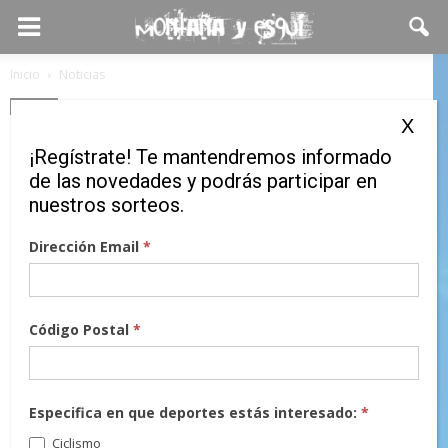
Inicio
Noticias
Noticias
X
5º Open Gravetat-Zero el
¡Regístrate! Te mantendremos informado
próximo 14 de abril
de las novedades y podrás participar en
nuestros sorteos.
30 marzo, 2018
Dirección Email
*
Código Postal
*
Especifica en que deportes estás interesado:
*
Ciclismo