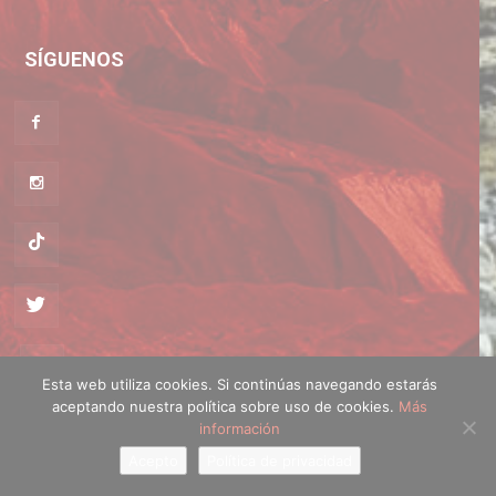
SÍGUENOS
Esta web utiliza cookies. Si continúas navegando estarás
aceptando nuestra política sobre uso de cookies.
Más
Política de cookies
·
Política de privacidad
información
Acepto
Política de privacidad
© montanayesqui.com - Diseño web
Artimedia