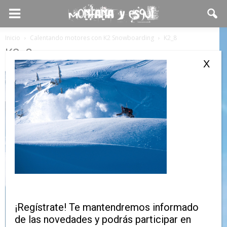
Inicio
Calentando motores con K2 Snowboarding
K2_8
K2_8
X
¡Regístrate! Te mantendremos informado
de las novedades y podrás participar en