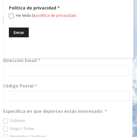
Política de privacidad
*
He leído la
política de privacidad
.
NEWSLETTER
¡Regístrate! Te mantendremos informado de las novedades y
podrás participar en nuestros sorteos.
Dirección Email
*
Código Postal
*
Especifica en que deportes estás interesado:
*
Ciclismo
Esquí / Snow
Montaña / Outdoor