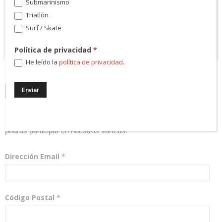
Submarinismo
Triatlón
Surf / Skate
Política de privacidad
*
He leído la
política de privacidad
.
NEWSLETTER
¡Regístrate! Te mantendremos informado de las novedades y
podrás participar en nuestros sorteos.
Dirección Email
*
Código Postal
*