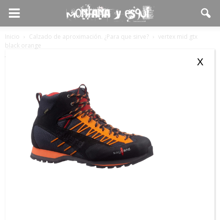
Inicio
Calzado de aproximación. ¿Para que sirve?
vertex mid gtx
black orange
vertex mid gtx black orange
X