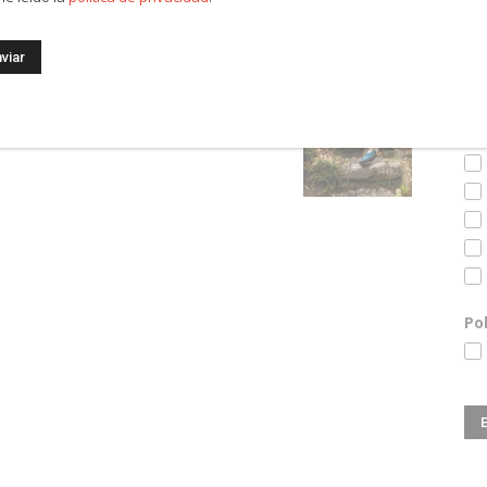
Es
in
Po