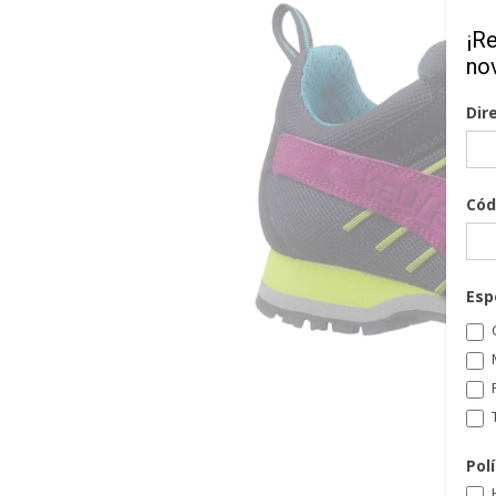
¡R
no
Dir
Cód
Esp
C
T
Pol
H