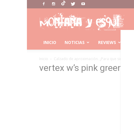
Montaña
Y
Esqui
INICIO
NOTICIAS
REVIEWS
C
Inicio
Calzado de aproximación. ¿Para que sirve?
vertex w’s pink green