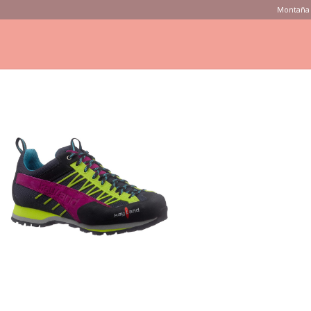
Montaña 
ONSEJOS
PRODUCTOS
MARCAS
TIENDAS
VÍDEOS
vertex w's pink green