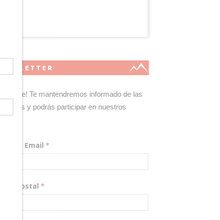
NEWSLETTER
gístrate! Te mantendremos informado de las
edades y podrás participar en nuestros
teos.
rección Email
*
digo Postal
*