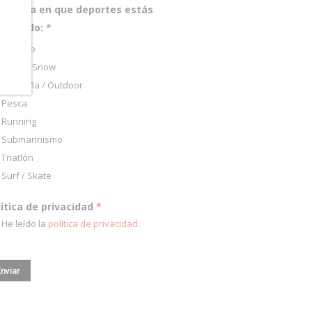
pecifica en que deportes estás
teresado:
*
Ciclismo
Esquí / Snow
Montaña / Outdoor
Pesca
Running
Submarinismo
Triatlón
Surf / Skate
lítica de privacidad
*
He leído la
política de privacidad
.