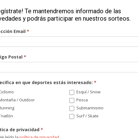
egístrate! Te mantendremos informado de las
vedades y podrás participar en nuestros sorteos.
ección Email
*
igo Postal
*
¡Re
nov
sor
ecifica en que deportes estás interesado:
*
Di
iclismo
Esquí / Snow
Montaña / Outdoor
Pesca
Running
Submarinismo
riatlón
Surf / Skate
Có
ítica de privacidad
*
e leído la
política de privacidad
.