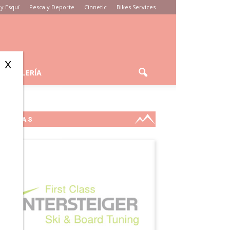
y Esquí
Pesca y Deporte
Cinnetic
Bikes Services
X
GALERÍA
MARCAS