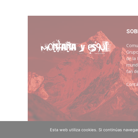
SOB
Comun
Grupo
de la
mundo
fan d
Contá
Esta web utiliza cookies. Si continúas naveg
© montanayesqui.com - Diseño web
Artimedia