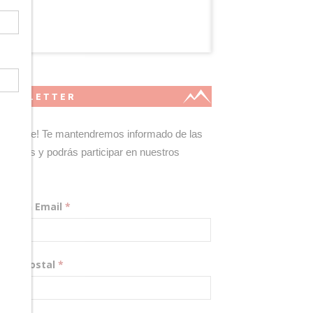
NEWSLETTER
gístrate! Te mantendremos informado de las
edades y podrás participar en nuestros
teos.
rección Email
*
digo Postal
*