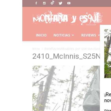
Montaña
Y
Esqui
INICIO
NOTICIAS
REVIEWS
C
Inicio
Botellas reutilizables: por qué son clave en mo
2410_McInnis_S25NonS
¡R
no
Dir