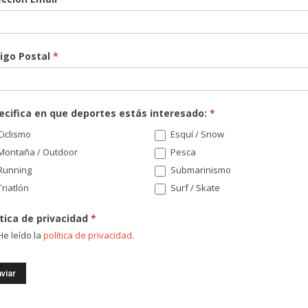
igo Postal
*
ecifica en que deportes estás interesado:
*
¡Re
iclismo
Esquí / Snow
nov
Montaña / Outdoor
Pesca
sor
Running
Submarinismo
riatlón
Surf / Skate
Di
ítica de privacidad
*
e leído la
política de privacidad
.
Có