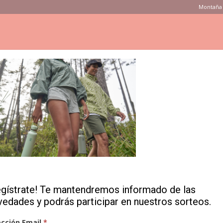
Montaña 
ONSEJOS
PRODUCTOS
MARCAS
TIENDAS
VÍDEOS
ntaña, deporte y vida diaria
2410_McInnis_S25NonStopColor_Forest_04783
topColor_Forest_04783
egístrate! Te mantendremos informado de las
vedades y podrás participar en nuestros sorteos.
ección Email
*