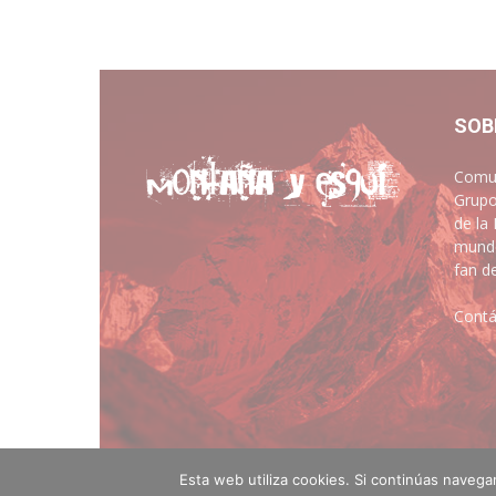
SOB
Comun
Grupo
de la
mundo
fan d
Contá
Esta web utiliza cookies. Si continúas naveg
© montanayesqui.com - Diseño web
Artimedia