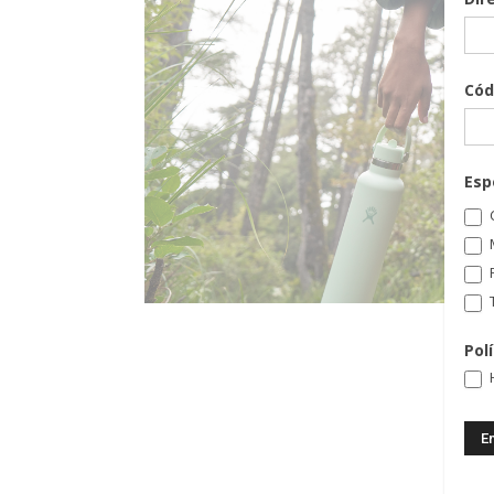
Cód
Esp
C
T
Pol
H