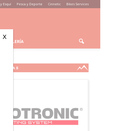
y Esquí
Pesca y Deporte
Cinnetic
Bikes Services
X
GALERÍA
MARCAS