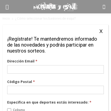
Inicio
¿ Cómo seleccionar los bastones de esquí?
¿ Cómo seleccionar los
X
bastones de esquí?
¡Regístrate! Te mantendremos informado
de las novedades y podrás participar en
14 octubre, 2016
nuestros sorteos.
Dirección Email
*
Código Postal
*
Especifica en que deportes estás interesado:
*
Ciclismo