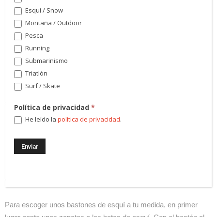
Esquí / Snow
Montaña / Outdoor
Pesca
Running
Submarinismo
La importancia de los bastones de esquí alpino.
Triatlón
Surf / Skate
Los bastones se utilizan para mejorar el equilibrio y la
sincronización en los esquiadores de un cierto nivel.
Política de privacidad
*
He leído la
política de privacidad
.
Para los esquiadores debutantes son muy importantes porque
les ayudan a levantarse cada vez que se caen.
¿Cómo elijo la talla correcta para los bastones
de esquí alpino?
Para escoger unos bastones de esquí a tu medida, en primer