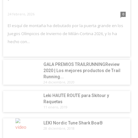
24 febrero, 2026
0
El esquí de montaña ha debutado por la puerta grande en los
Juegos Olímpicos de Invierno de Milán-Cortina 2026, y lo ha
hecho con...
GALA PREMIOS TRAILRUNNINGReview
2020 | Los mejores productos de Trail
Running...
24 diciembre, 2020
Leki HAUTE ROUTE para Skitour y
Raquetas
11 enero, 2019
LEKI Nordic Tune Shark Boa®
28 diciembre, 2018