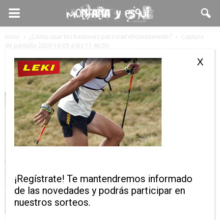
Inicio
¿Cómo usar los bastones para trail eficientemente?
Captura
de pantalla 2020-10-09 a les 11.46.50
Captura de pantalla 2020-10-09 a les
X
11.46.50
¡Regístrate! Te mantendremos informado
de las novedades y podrás participar en
nuestros sorteos.