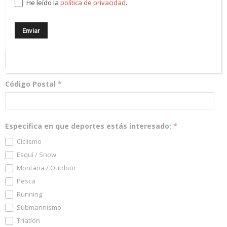
¡Regístrate! Te mantendremos informado de las novedades y
He leído la
política de privacidad
.
podrás participar en nuestros sorteos.
Dirección Email
*
Código Postal
*
Especifica en que deportes estás interesado:
*
Ciclismo
Esquí / Snow
Montaña / Outdoor
Pesca
Running
Submarinismo
Triatlón