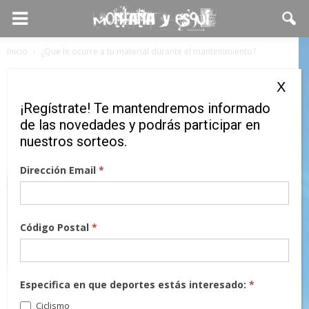
Inicio
¿Que le ocurre a tu material durante el mantenimiento?
¿Que le ocurre a tu material
X
durante el mantenimiento?
¡Regístrate! Te mantendremos informado
de las novedades y podrás participar en
1 diciembre, 2020
nuestros sorteos.
Dirección Email
*
Código Postal
*
Especifica en que deportes estás interesado:
*
Ciclismo