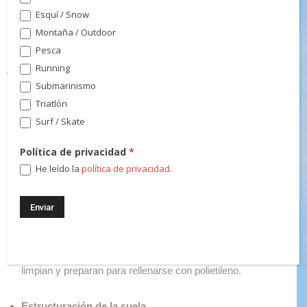
Un mantenimiento significa adaptar el material al nivel
Esquí / Snow
requerido por el esquiador. Explícale a tu taller Wintersteiger el
Montaña / Outdoor
nivel de esquí o snowboard que tienes, que tipo de terreno y
Pesca
pistas te gustan más y que es importante para ti (agarre,
Running
velocidad, giro corto rápido…) Con esta información el skiman
Submarinismo
adaptará el mantenimiento a tus preferencias.
Triatlón
Surf / Skate
Los cinco puntos en los que se centrará el taller son:
Política de privacidad
*
Inspección:
He leído la
política de privacidad
.
Suela, cantos. Se limpian para visibilizar los daños que
pueda tener el material.
Se repara la suela
Todos los agujeros y arañazos que pueda tener la suela se
limpian y preparan para rellenarse con polietileno.
Estructuración de la suela