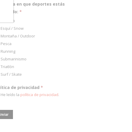
pecifica en que deportes estás
teresado:
*
Ciclismo
Esquí / Snow
Montaña / Outdoor
Pesca
Running
Submarinismo
Triatlón
Surf / Skate
lítica de privacidad
*
He leído la
política de privacidad
.