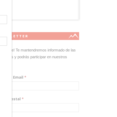
NEWSLETTER
gístrate! Te mantendremos informado de las
edades y podrás participar en nuestros
teos.
rección Email
*
digo Postal
*