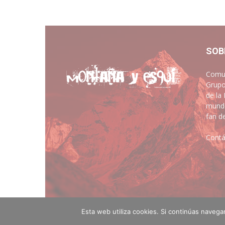
SOB
Comun
Grupo
de la
mundo
fan d
Contá
Esta web utiliza cookies. Si continúas naveg
© montanayesqui.com - Diseño web
Artimedia