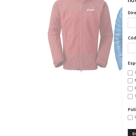
no
Dir
Cód
Esp
C
T
Pol
H