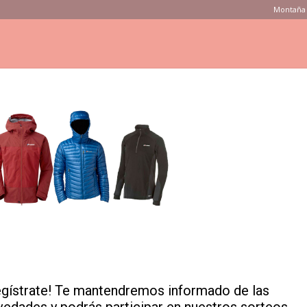
Montaña 
ONSEJOS
PRODUCTOS
MARCAS
TIENDAS
VÍDEOS
rghaus2
egístrate! Te mantendremos informado de las