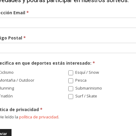
vedades y podrás participar en nuestros sorteos.
ección Email
*
igo Postal
*
¡Re
ecifica en que deportes estás interesado:
*
nov
iclismo
Esquí / Snow
sor
Montaña / Outdoor
Pesca
Running
Submarinismo
Di
riatlón
Surf / Skate
ítica de privacidad
*
Có
e leído la
política de privacidad
.