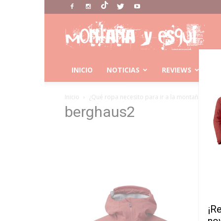
Montaña
Y
Esqui
INICIO
NOTICIAS
REVIEWS
C
Inicio
¿Qué ropa necesito para ir a la montaña?
be
berghaus2
¡R