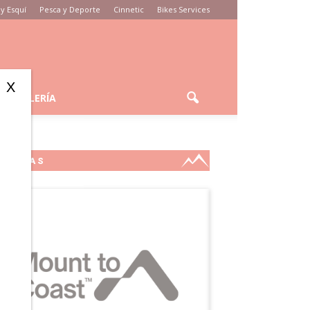
y Esquí
Pesca y Deporte
Cinnetic
Bikes Services
X
GALERÍA
MARCAS