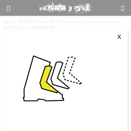
Inicio
DESCENDANT 8 de Full Tilt Boots, confort y prestaciones para
pies anchos.
adjustable-flex
adjustable-flex
X