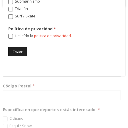
Submarinismo
Triatlón
Surf / Skate
NEWSLETTER
Política de privacidad
*
He leído la
política de privacidad
.
¡Regístrate! Te mantendremos informado de las novedades y
podrás participar en nuestros sorteos.
Dirección Email
*
Código Postal
*
Especifica en que deportes estás interesado:
*
Ciclismo
Esquí / Snow