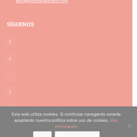
info@montanayesqui.com
SÍGUENOS
Esta web utiliza cookies. Si continúas navegando estarás
aceptando nuestra política sobre uso de cookies.
Más
Política de cookies
·
Política de privacidad
información
Acepto
Política de privacidad