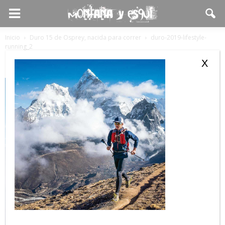
Inicio
Duro 15 de Osprey, nacida para correr
duro-2019-lifestyle-
running_2
duro-2019-lifestyle-running_2
X