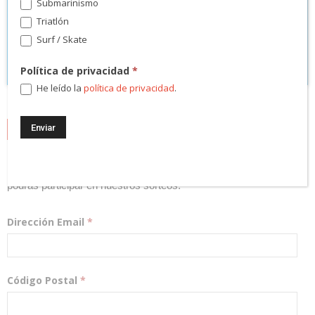
Submarinismo
Triatlón
Surf / Skate
Política de privacidad
*
He leído la
política de privacidad
.
NEWSLETTER
¡Regístrate! Te mantendremos informado de las novedades y
podrás participar en nuestros sorteos.
Dirección Email
*
Código Postal
*