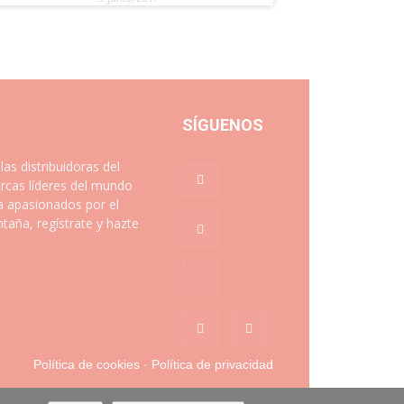
SÍGUENOS
 distribuidoras del
rcas líderes del mundo
a apasionados por el
aña, regístrate y hazte
Política de cookies
·
Política de privacidad