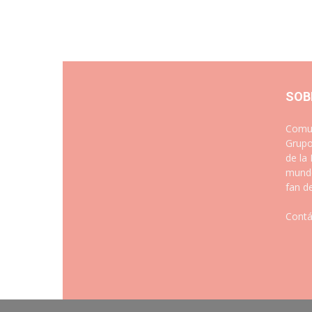
SOB
Comun
Grupo
de la
mundo
fan d
Contá