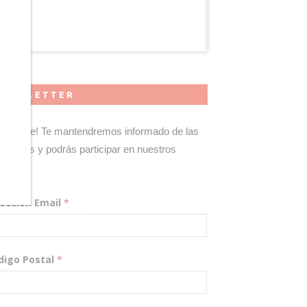
NEWSLETTER
gístrate! Te mantendremos informado de las
edades y podrás participar en nuestros
teos.
rección Email
*
digo Postal
*