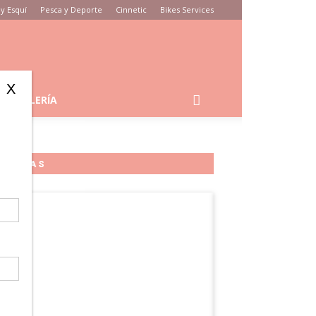
y Esquí
Pesca y Deporte
Cinnetic
Bikes Services
X
GALERÍA
MARCAS