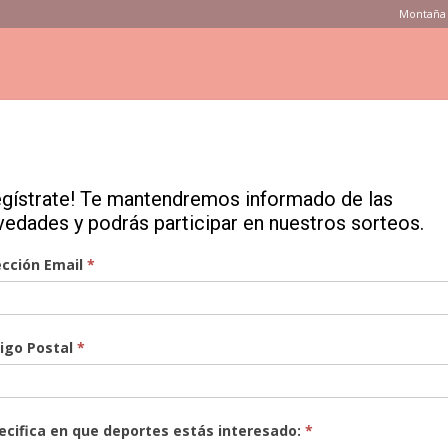
Montaña 
ONSEJOS
PRODUCTOS
MARCAS
TIENDAS
VÍDEOS
egístrate! Te mantendremos informado de las
o: Mutant 38 de Osprey
img587e1341ab6ff4.78882310
8882310
vedades y podrás participar en nuestros sorteos.
ección Email
*
igo Postal
*
ecifica en que deportes estás interesado:
*