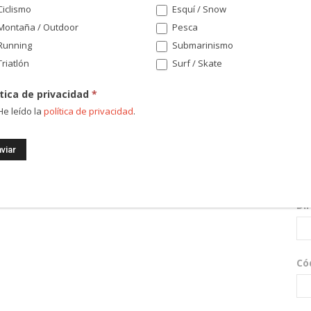
iclismo
Esquí / Snow
Montaña / Outdoor
Pesca
Running
Submarinismo
riatlón
Surf / Skate
ítica de privacidad
*
e leído la
política de privacidad
.
¡Re
nov
sor
Di
Có