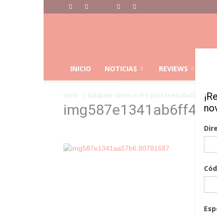
Montaña
Y
Esqui
INICIO
NOTICIAS
REVIEWS
C
¡R
Inicio
Equípate como un Pro para la escalada en hiel
img587e1341ab6ff4.7
no
Dir
Cód
Esp