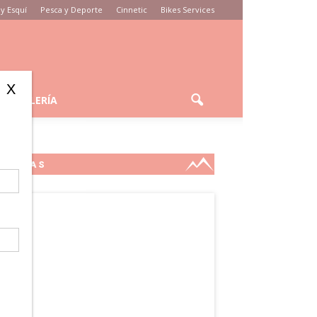
y Esquí
Pesca y Deporte
Cinnetic
Bikes Services
X
GALERÍA
MARCAS