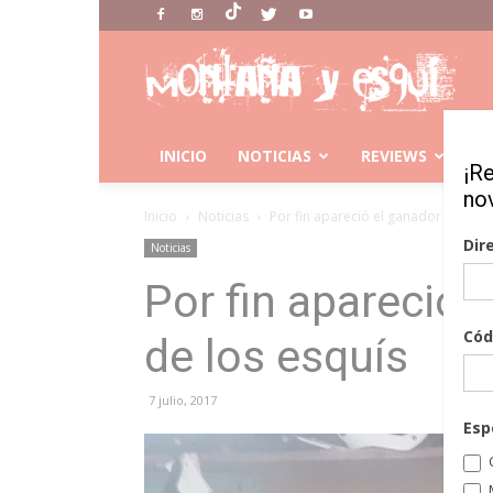
Montaña
Y
Esqui
INICIO
NOTICIAS
REVIEWS
C
¡R
no
Inicio
Noticias
Por fin apareció el ganador del sor
Dir
Noticias
Por fin apareció 
Cód
de los esquís
7 julio, 2017
Esp
C