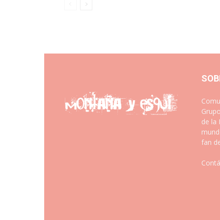
SOB
Comun
Grupo
de la
mundo
fan d
Contá