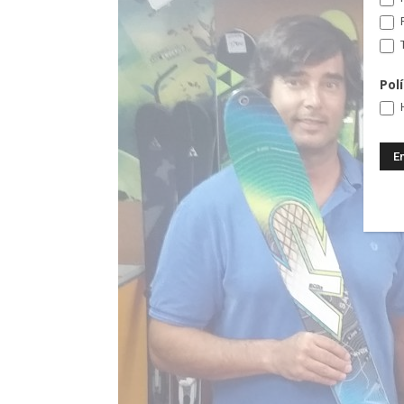
T
Pol
H