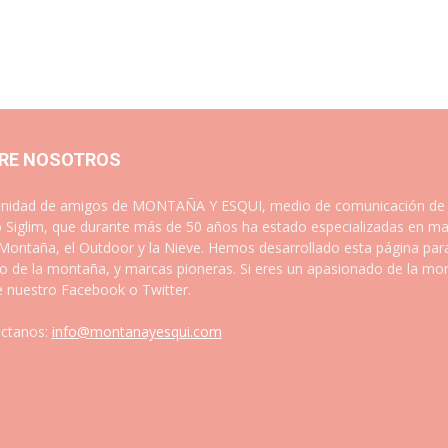
RE NOSOTROS
idad de amigos de MONTAÑA Y ESQUI, medio de comunicación de las
 Siglim, que durante más de 50 años ha estado especializadas en ma
 Montaña, el Outdoor y la Nieve. Hemos desarrollado esta página par
 de la montaña, y marcas pioneras. Si eres un apasionado de la mont
e nuestro Facebook o Twitter.
ctanos:
info@montanayesqui.com