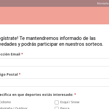
Montaña 
ONSEJOS
PRODUCTOS
MARCAS
TIENDAS
VÍDEOS
egístrate! Te mantendremos informado de las
vedades y podrás participar en nuestros sorteos.
teo de los esquís
ección Email
*
el ganador del sorteo
igo Postal
*
ecifica en que deportes estás interesado:
*
iclismo
Esquí / Snow
Montaña / Outdoor
Pesca