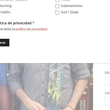
Running
Submarinismo
riatlón
Surf / Skate
ítica de privacidad
*
e leído la
política de privacidad
.
¡Re
nov
sor
Di
Có