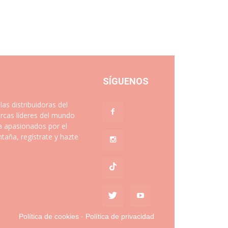
SÍGUENOS
 distribuidoras del
rcas líderes del mundo
a apasionados por el
aña, regístrate y hazte
Política de cookies
·
Política de privacidad