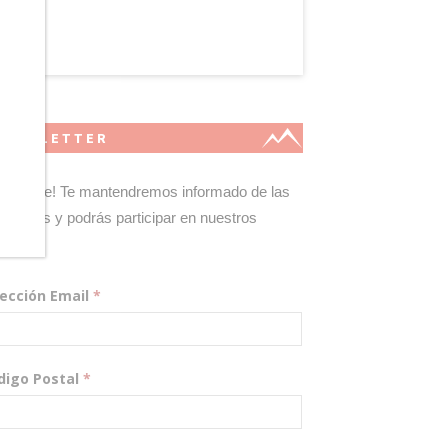
NEWSLETTER
gístrate! Te mantendremos informado de las
edades y podrás participar en nuestros
teos.
rección Email
*
digo Postal
*