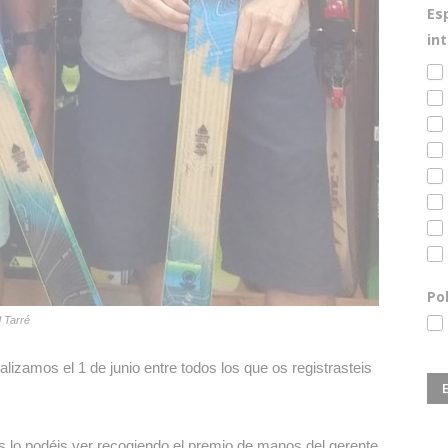
Es
in
Po
 Tarré
lizamos el 1 de junio entre todos los que os registrasteis
s lo podéis ver recogiendo el premio de manos del gerente