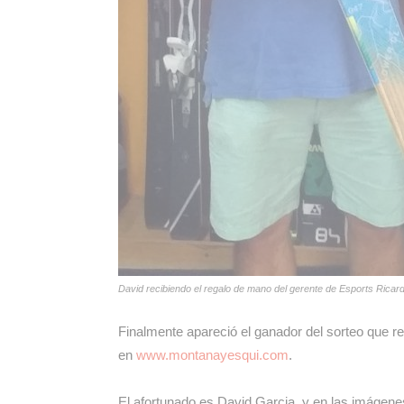
David recibiendo el regalo de mano del gerente de Esports Ricard
Finalmente apareció el ganador del sorteo que rea
en
www.montanayesqui.com
.
El afortunado es David Garcia, y en las imágene