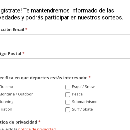
egístrate! Te mantendremos informado de las
vedades y podrás participar en nuestros sorteos.
ección Email
*
igo Postal
*
¡Re
nov
sor
ecifica en que deportes estás interesado:
*
Di
iclismo
Esquí / Snow
Montaña / Outdoor
Pesca
Running
Submarinismo
riatlón
Surf / Skate
Có
ítica de privacidad
*
e leído la
política de privacidad
.