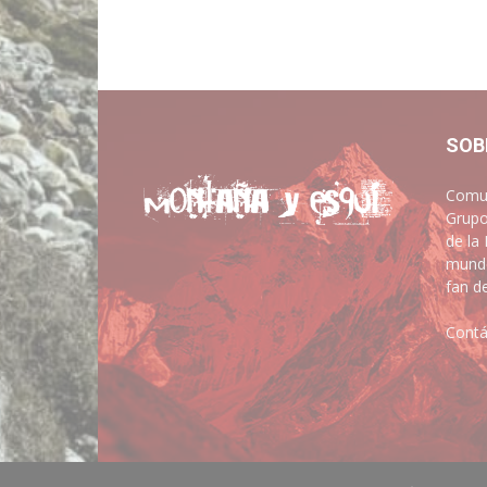
SOB
Comun
Grupo
de la
mundo
fan d
Contá