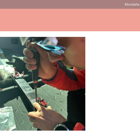
Montaña 
ONSEJOS
PRODUCTOS
MARCAS
TIENDAS
VÍDEOS
3
333924800_151749357392256_4617908540536848919_n
7392256_4617908540536848919