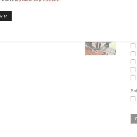
Es
in
Po