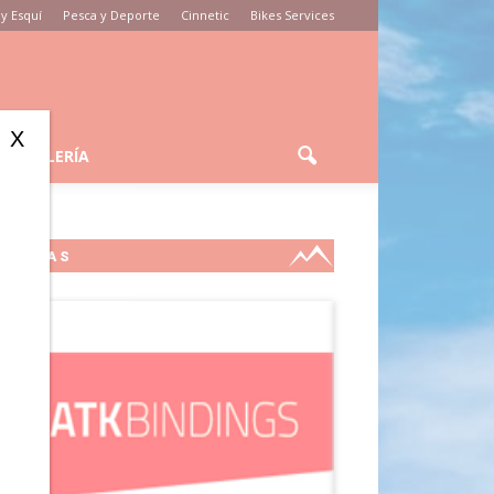
y Esquí
Pesca y Deporte
Cinnetic
Bikes Services
X
GALERÍA
_n
MARCAS