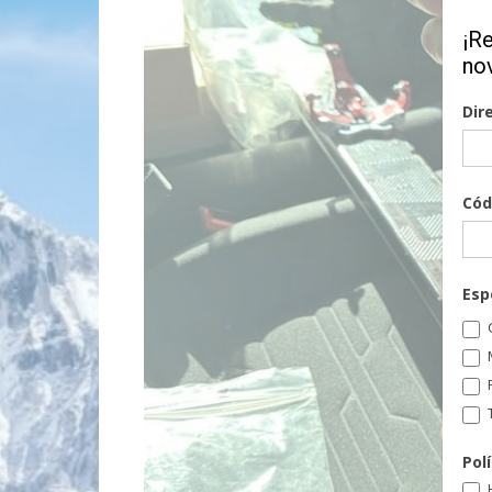
¡R
no
Dir
Cód
Esp
C
T
Pol
H