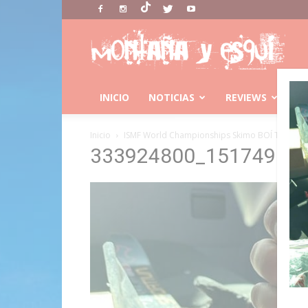
Montaña
Y
Esqui
INICIO
NOTICIAS
REVIEWS
C
Inicio
ISMF World Championships Skimo BOÍ TAÜLL 2
333924800_15174935