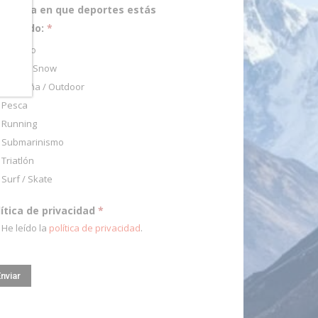
pecifica en que deportes estás
teresado:
*
Ciclismo
Esquí / Snow
Montaña / Outdoor
Pesca
Running
Submarinismo
Triatlón
Surf / Skate
lítica de privacidad
*
He leído la
política de privacidad
.