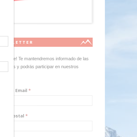
NEWSLETTER
gístrate! Te mantendremos informado de las
edades y podrás participar en nuestros
teos.
rección Email
*
digo Postal
*