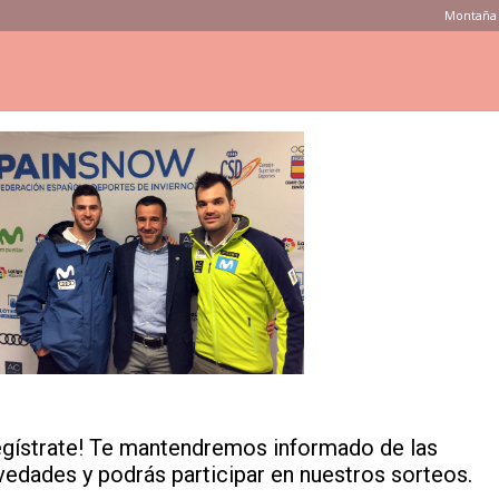
Montaña 
ONSEJOS
PRODUCTOS
MARCAS
TIENDAS
VÍDEOS
pañola Deportes de Invierno presentó, en el Espai Provença de Barcelona, las p
en las estaciones de Baqueira Beret y La Molina (Grup FGC). También se ha hech
a-17-18-Barcelona-4-BR
cion-Temporada-17-18-
egístrate! Te mantendremos informado de las
vedades y podrás participar en nuestros sorteos.