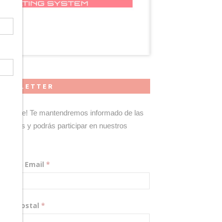
NEWSLETTER
gístrate! Te mantendremos informado de las
edades y podrás participar en nuestros
teos.
rección Email
*
digo Postal
*