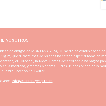
RE NOSOTROS
idad de amigos de MONTAÑA Y ESQUI, medio de comunicación de las
 Siglim, que durante más de 50 años ha estado especializadas en ma
 Montaña, el Outdoor y la Nieve. Hemos desarrollado esta página par
 de la montaña, y marcas pioneras. Si eres un apasionado de la mont
e nuestro Facebook o Twitter.
ctanos:
info@montanayesqui.com