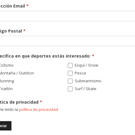
ección Email
*
igo Postal
*
ecifica en que deportes estás interesado:
*
iclismo
Esquí / Snow
¡Re
Montaña / Outdoor
Pesca
nov
Running
Submarinismo
sor
riatlón
Surf / Skate
Di
ítica de privacidad
*
e leído la
política de privacidad
.
Có