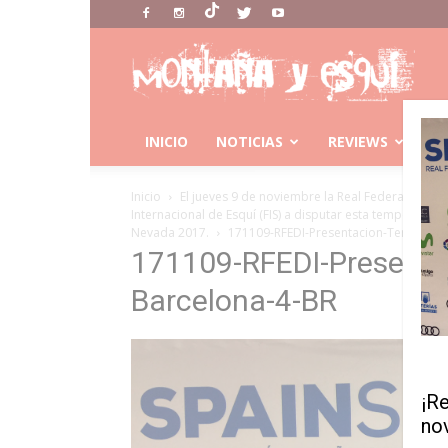
Montaña
Y
Esqui
INICIO
NOTICIAS
REVIEWS
C
Inicio
El jueves 9 de noviembre la Real Federación Es
Internacional de Esquí (FIS) a disputar esta temporada 
Nevada 2017.
171109-RFEDI-Presentacion-Temporad
171109-RFEDI-Presenta
Barcelona-4-BR
¡R
no