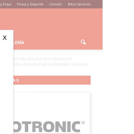
y Esquí
Pesca y Deporte
Cinnetic
Bikes Services
X
GALERÍA
ruebas del más alto nivel de la Federación
o un repaso a los logros de los Mundiales de Sierra
MARCAS