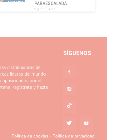
PARAESCALADA
9 junio, 2017
SÍGUENOS
 distribuidoras del
rcas líderes del mundo
a apasionados por el
aña, regístrate y hazte
Política de cookies
·
Política de privacidad