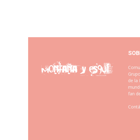
SOB
Comun
Grupo
de la
mundo
fan d
Contá