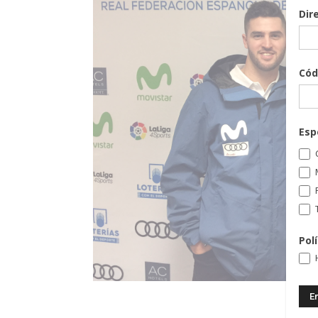
Dir
Cód
Esp
C
T
Pol
H