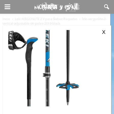
Inicio
Leki AERGONLITE 2 V para Skitour/Raquetas
leki-aergonlite-2-
vertical-adjustable-ski-poles-2019-black
leki-aergonlite-2-vertical-adjustable-
X
ski-poles-2019-black