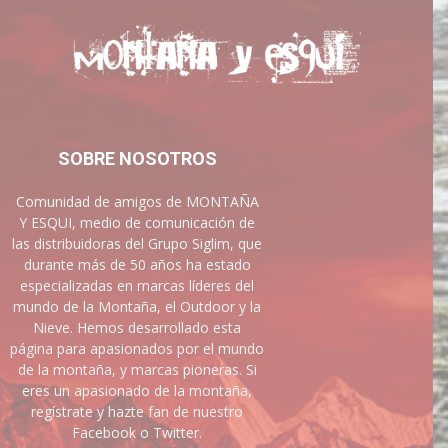
SOBRE NOSOTROS
Comunidad de amigos de MONTAÑA
Y ESQUI, medio de comunicación de
las distribuidoras del Grupo Siglim, que
durante más de 50 años ha estado
especializadas en marcas líderes del
mundo de la Montaña, el Outdoor y la
Nieve. Hemos desarrollado esta
página para apasionados por el mundo
de la montaña, y marcas pioneras. Si
eres un apasionado de la montaña,
regístrate y hazte fan de nuestro
Facebook o Twitter.