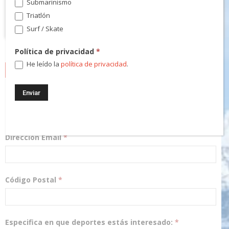
Submarinismo
Triatlón
Surf / Skate
Política de privacidad
*
He leído la
política de privacidad
.
NEWSLETTER
¡Regístrate! Te mantendremos informado de las novedades y
podrás participar en nuestros sorteos.
Dirección Email
*
Código Postal
*
Especifica en que deportes estás interesado:
*