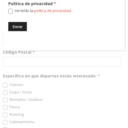
Política de privacidad
*
¡Regístrate! Te mantendremos informado de las novedades y
He leído la
política de privacidad
.
podrás participar en nuestros sorteos.
Dirección Email
*
Código Postal
*
Especifica en que deportes estás interesado:
*
Ciclismo
Esquí / Snow
Montaña / Outdoor
Pesca
Running
Submarinismo