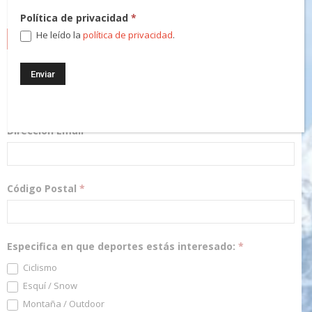
Política de privacidad
*
He leído la
política de privacidad
.
NEWSLETTER
¡Regístrate! Te mantendremos informado de las novedades y
podrás participar en nuestros sorteos.
Dirección Email
*
Código Postal
*
Especifica en que deportes estás interesado:
*
Ciclismo
Esquí / Snow
Montaña / Outdoor