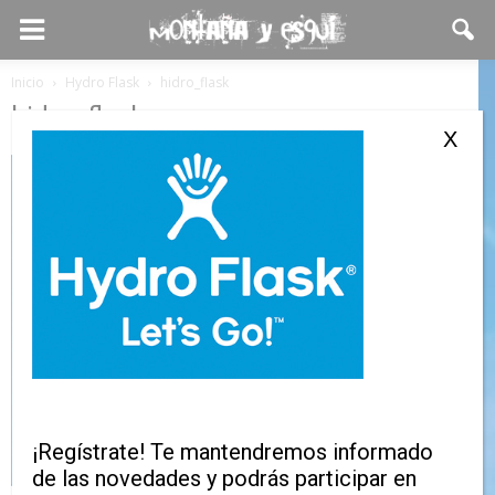
Inicio
Hydro Flask
hidro_flask
hidro_flask
X
¡Regístrate! Te mantendremos informado
de las novedades y podrás participar en