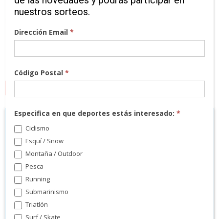
de las novedades y podrás participar en
nuestros sorteos.
Dirección Email
*
Código Postal
*
MARCAS
Especifica en que deportes estás interesado:
*
Ciclismo
Esquí / Snow
Montaña / Outdoor
Pesca
Running
Submarinismo
Triatlón
Surf / Skate