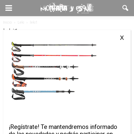
Inicio
Leki
leki1
leki1
X
¡Regístrate! Te mantendremos informado