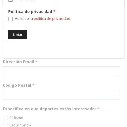
Política de privacidad
*
He leído la
política de privacidad
.
NEWSLETTER
¡Regístrate! Te mantendremos informado de las novedades y
podrás participar en nuestros sorteos.
Dirección Email
*
Código Postal
*
Especifica en que deportes estás interesado:
*
Ciclismo
Esquí / Snow