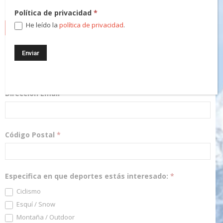
Política de privacidad
*
He leído la
política de privacidad
.
NEWSLETTER
¡Regístrate! Te mantendremos informado de las novedades y
podrás participar en nuestros sorteos.
Dirección Email
*
Código Postal
*
Especifica en que deportes estás interesado:
*
Ciclismo
Esquí / Snow
Montaña / Outdoor