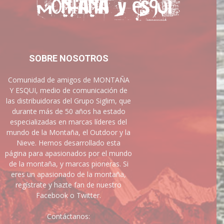
SOBRE NOSOTROS
Comunidad de amigos de MONTAÑA
Y ESQUI, medio de comunicación de
las distribuidoras del Grupo Siglim, que
durante más de 50 años ha estado
especializadas en marcas líderes del
mundo de la Montaña, el Outdoor y la
Nieve. Hemos desarrollado esta
página para apasionados por el mundo
de la montaña, y marcas pioneras. Si
eres un apasionado de la montaña,
regístrate y hazte fan de nuestro
Facebook o Twitter.
Contáctanos: