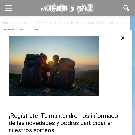
Inicio
Osprey
S23_ExosPro-EjaPro_Evan_Kay_exp_8-23-24-68_web
S23_ExosPro-
X
EjaPro_Evan_Kay_exp_8-23-24-
68_web
¡Regístrate! Te mantendremos informado
de las novedades y podrás participar en
nuestros sorteos.