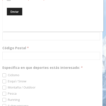
¡Regístrate! Te mantendremos informado de las novedades y
podrás participar en nuestros sorteos.
Dirección Email
*
Código Postal
*
Especifica en que deportes estás interesado:
*
Ciclismo
Esquí / Snow
Montaña / Outdoor
Pesca
Running
Submarinismo