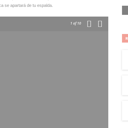
a se apartará de tu espalda.
1
of 10