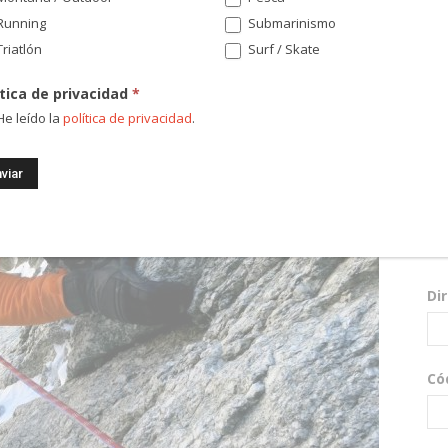
Running
Submarinismo
riatlón
Surf / Skate
ítica de privacidad
*
e leído la
política de privacidad
.
¡Re
nov
sor
Di
Có