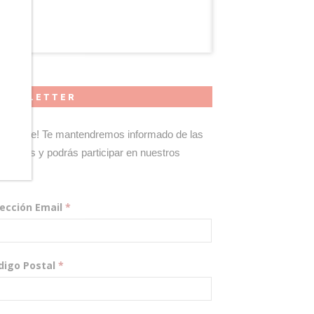
NEWSLETTER
gístrate! Te mantendremos informado de las
edades y podrás participar en nuestros
teos.
rección Email
*
digo Postal
*