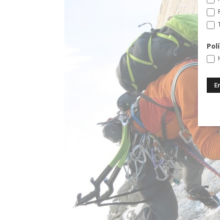
T
Pol
H