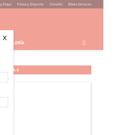
y Esquí
Pesca y Deporte
Cinnetic
Bikes Services
X
GALERÍA
MARCAS