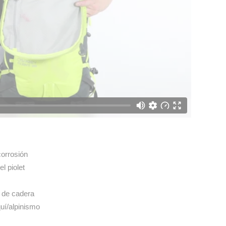
corrosión
l piolet
n de cadera
uí/alpinismo