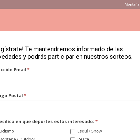
Montaña 
ONSEJOS
PRODUCTOS
MARCAS
TIENDAS
VÍDEOS
egístrate! Te mantendremos informado de las
vedades y podrás participar en nuestros sorteos.
on ella a las espaldas
ección Email
*
rey, todo el año con
igo Postal
*
s
ecifica en que deportes estás interesado:
*
iclismo
Esquí / Snow
Montaña / Outdoor
Pesca