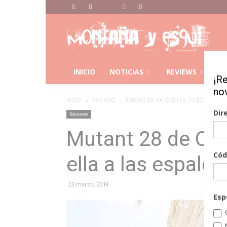
Montaña
Y
Esqui
INICIO
NOTICIAS
REVIEWS
C
¡R
no
Inicio
Reviews
Mutant 28 de Osprey, todo el año c
Dir
Reviews
Mutant 28 de Osp
Cód
ella a las espalda
23 marzo, 2018
Esp
C