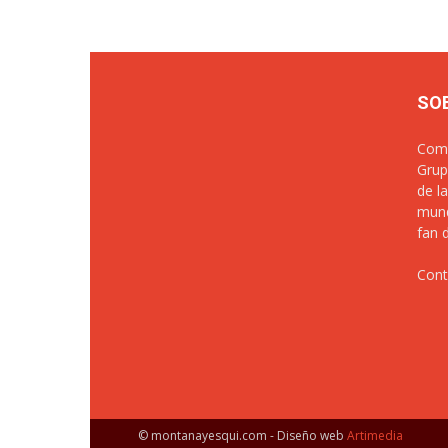
SO
Comu
Grup
de l
mund
fan 
Cont
© montanayesqui.com - Diseño web
Artimedia