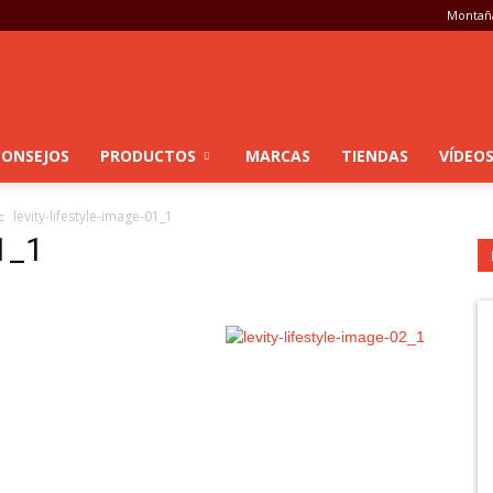
Montaña
CONSEJOS
PRODUCTOS
MARCAS
TIENDAS
VÍDEO
levity-lifestyle-image-01_1
01_1