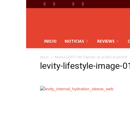
Montaña
Y
Esqui
INICIO
NOTICIAS
REVIEWS
Inicio
Nueva LEVITY de Osprey: se acabó el peso!!!
levity-lifestyle-image-