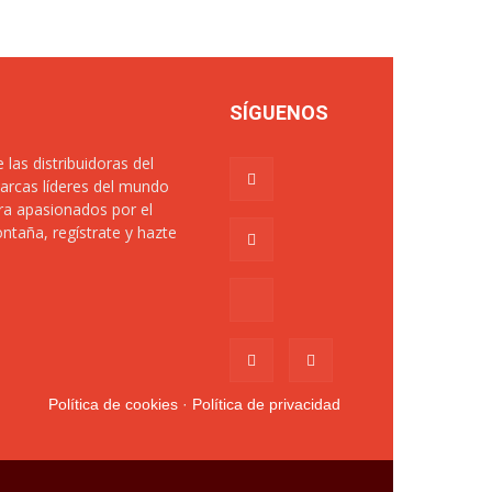
SÍGUENOS
s distribuidoras del
arcas líderes del mundo
ra apasionados por el
taña, regístrate y hazte
Política de cookies
·
Política de privacidad