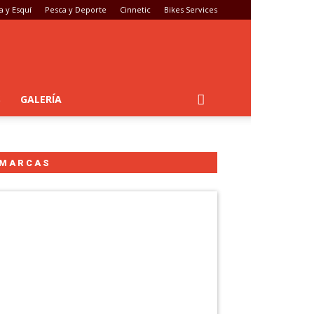
 y Esquí
Pesca y Deporte
Cinnetic
Bikes Services
S
GALERÍA
MARCAS