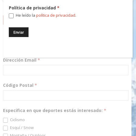
Política de privacidad
*
He leído la
política de privacidad
.
NEWSLETTER
¡Regístrate! Te mantendremos informado de las novedades y
podrás participar en nuestros sorteos.
Dirección Email
*
Código Postal
*
Especifica en que deportes estás interesado:
*
Ciclismo
Esquí / Snow
Montaña / Outdoor