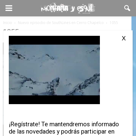
Inicio
Nuevo episodio de SouthLines en Cerro Chapelco
1055
1055
X
¡Regístrate! Te mantendremos informado
de las novedades y podrás participar en