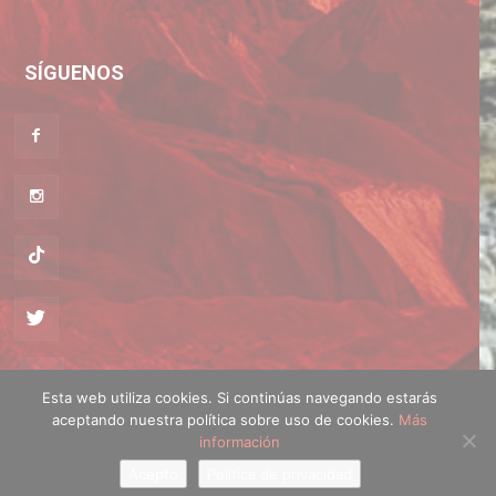
SÍGUENOS
Esta web utiliza cookies. Si continúas navegando estarás
aceptando nuestra política sobre uso de cookies.
Más
Política de cookies
·
Política de privacidad
información
Acepto
Política de privacidad
© montanayesqui.com - Diseño web
Artimedia