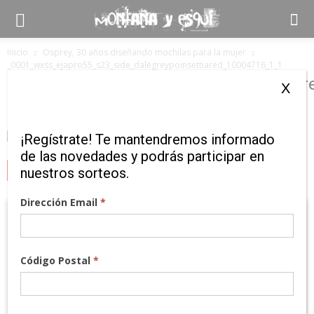
Inicio
Osprey, 30 años diseñando mochilas para la mujer
_0001_wxss_ejapro55_s23_side_dalegreypoinsettiared_10004716_1_1
_0001_wxss_ejapro55_s23_side_dalegre
X
¡Regístrate! Te mantendremos informado
de las novedades y podrás participar en
nuestros sorteos.
MARCAS
Dirección Email
*
Código Postal
*