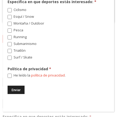
Especifica en que deportes estás interesado:
*
Ciclismo
Esquí / Snow
Montaña / Outdoor
Pesca
Running
NEWSLETTER
Submarinismo
Triatlón
¡Regístrate! Te mantendremos informado de las novedades y
Surf / Skate
podrás participar en nuestros sorteos.
Política de privacidad
*
Dirección Email
*
He leído la
política de privacidad
.
Código Postal
*
Especifica en que deportes estás interesado:
*