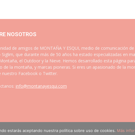
RE NOSOTROS
idad de amigos de MONTAÑA Y ESQUI, medio de comunicación de las
 Siglim, que durante más de 50 años ha estado especializadas en ma
 Montaña, el Outdoor y la Nieve. Hemos desarrollado esta página par
 de la montaña, y marcas pioneras. Si eres un apasionado de la mont
e nuestro Facebook o Twitter.
ctanos:
info@montanayesqui.com
ando estarás aceptando nuestra política sobre uso de cookies.
Más info