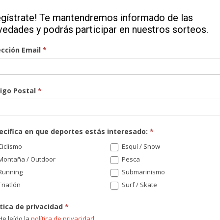
egístrate! Te mantendremos informado de las
vedades y podrás participar en nuestros sorteos.
ección Email
*
igo Postal
*
¡Re
nov
sor
ecifica en que deportes estás interesado:
*
Di
iclismo
Esquí / Snow
Montaña / Outdoor
Pesca
Running
Submarinismo
riatlón
Surf / Skate
Có
ítica de privacidad
*
e leído la
política de privacidad
.