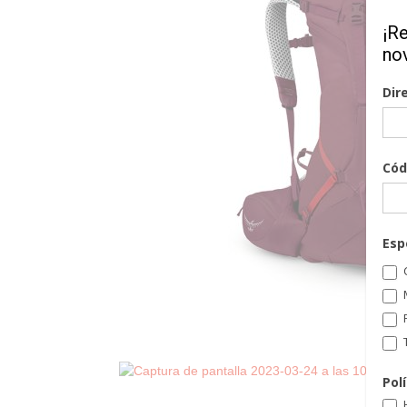
¡R
no
Dir
Cód
Esp
C
T
Pol
H