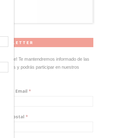
NEWSLETTER
gístrate! Te mantendremos informado de las
edades y podrás participar en nuestros
teos.
rección Email
*
digo Postal
*