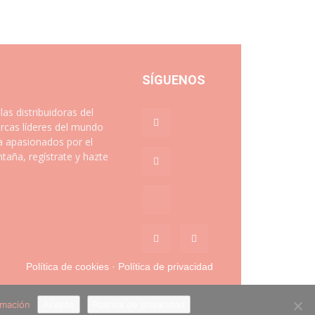
SÍGUENOS
 distribuidoras del
rcas líderes del mundo
a apasionados por el
aña, regístrate y hazte
Política de cookies
·
Política de privacidad
rmación
Acepto
Política de privacidad