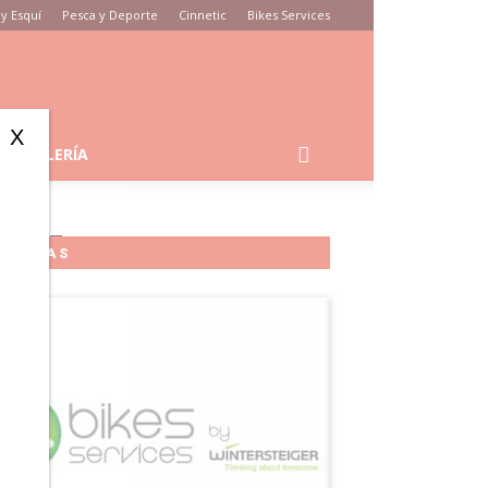
y Esquí
Pesca y Deporte
Cinnetic
Bikes Services
X
GALERÍA
4695
MARCAS