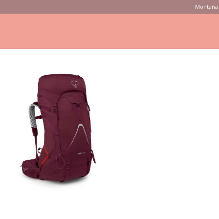
Montaña 
ONSEJOS
PRODUCTOS
MARCAS
TIENDAS
VÍDEOS
ujer
_0053_wxss_auraaglt50_s23_side_antidotepurple_10004695
0_s23_side_antidotepurple_1000