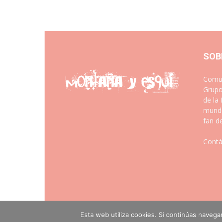
SOB
Comun
Grupo
de la
mundo
fan d
Contá
Esta web utiliza cookies. Si continúas naveg
© montanayesqui.com - Diseño web
Artimedia