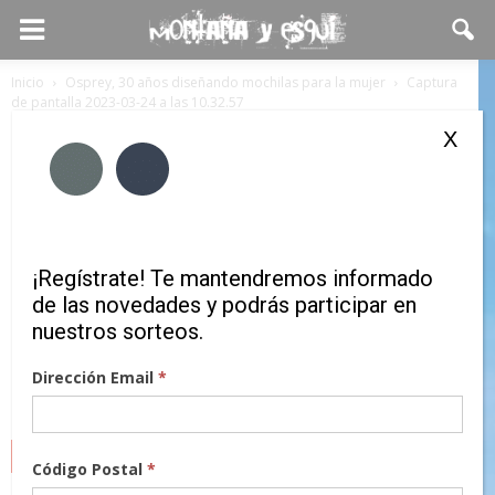
Inicio
Osprey, 30 años diseñando mochilas para la mujer
Captura
de pantalla 2023-03-24 a las 10.32.57
Captura de pantalla 2023-03-24 a las
X
10.32.57
¡Regístrate! Te mantendremos informado
de las novedades y podrás participar en
nuestros sorteos.
Dirección Email
*
MARCAS
Código Postal
*