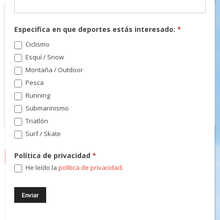
Especifica en que deportes estás interesado:
*
Ciclismo
Esquí / Snow
Montaña / Outdoor
Pesca
Running
Submarinismo
Triatlón
Surf / Skate
Política de privacidad
*
NEWSLETTER
He leído la
política de privacidad
.
¡Regístrate! Te mantendremos informado de las novedades y
podrás participar en nuestros sorteos.