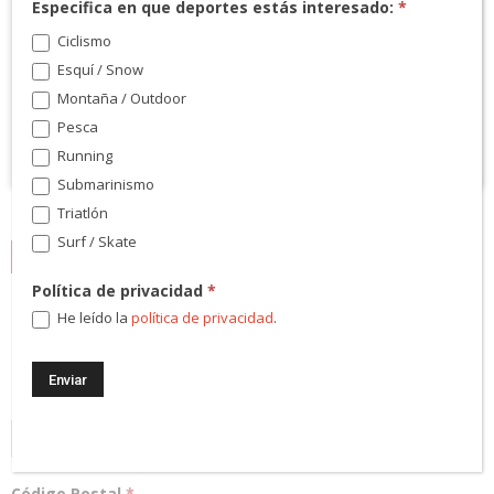
Especifica en que deportes estás interesado:
*
Ciclismo
Esquí / Snow
Montaña / Outdoor
Pesca
Running
Submarinismo
Triatlón
Surf / Skate
NEWSLETTER
Política de privacidad
*
¡Regístrate! Te mantendremos informado de las novedades y
He leído la
política de privacidad
.
podrás participar en nuestros sorteos.
Dirección Email
*
Código Postal
*