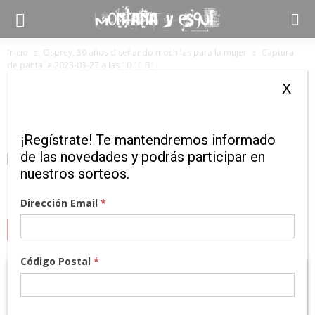
Inicio
Osprey, 30 años diseñando mochilas para la mujer
Captura
de pantalla 2023-03-27 a las 10.11.31
Captura de pantalla 2023-03-27 a las
X
10.11.31
¡Regístrate! Te mantendremos informado
de las novedades y podrás participar en
nuestros sorteos.
Dirección Email
*
MARCAS
Código Postal
*