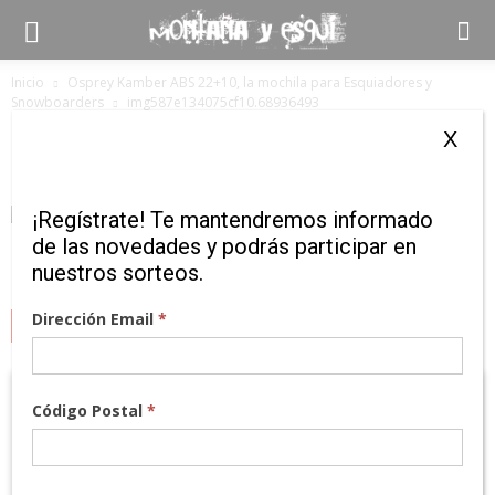
Inicio
Osprey Kamber ABS 22+10, la mochila para Esquiadores y
Snowboarders
img587e134075cf10.68936493
img587e134075cf10.68936493
X
¡Regístrate! Te mantendremos informado
de las novedades y podrás participar en
nuestros sorteos.
Dirección Email
*
MARCAS
Código Postal
*