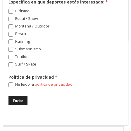
Especifica en que deportes estás interesado:
*
Ciclismo
Esquí / Snow
Montaña / Outdoor
Pesca
Running
Submarinismo
Triatlón
NEWSLETTER
Surf / Skate
¡Regístrate! Te mantendremos informado de las novedades y
Política de privacidad
*
podrás participar en nuestros sorteos.
He leído la
política de privacidad
.
Dirección Email
*
Código Postal
*