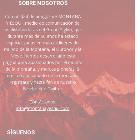
SOBRE NOSOTROS
Comunidad de amigos de MONTAÑA
Y ESQUI, medio de comunicación de
las distribuidoras del Grupo Siglim, que
durante más de 50 años ha estado
especializadas en marcas líderes del
mundo de la Montaña, el Outdoor y la
Nieve. Hemos desarrollado esta
página para apasionados por el mundo
de la montaña, y marcas pioneras. Si
eres un apasionado de la montaña,
regístrate y hazte fan de nuestro
Facebook o Twitter.
Contáctanos:
info@montanayesqui.com
SÍGUENOS