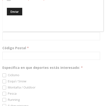
¡Regístrate! Te mantendremos informado de las novedades y
podrás participar en nuestros sorteos.
Dirección Email
*
Código Postal
*
Especifica en que deportes estás interesado:
*
Ciclismo
Esquí / Snow
Montaña / Outdoor
Pesca
Running
Submarinismo