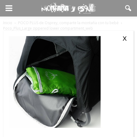
Inicio
POCO PLUS de Osprey, comparte la montaña con tu bebé
Poco_Plus_Large zippered lower compartment_web
Poco_Plus_Large zippered lower
X
compartment_web