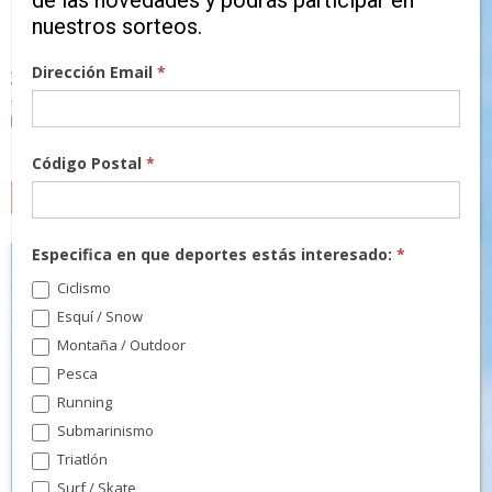
de las novedades y podrás participar en
nuestros sorteos.
Dirección Email
*
Código Postal
*
MARCAS
Especifica en que deportes estás interesado:
*
Ciclismo
Esquí / Snow
Montaña / Outdoor
Pesca
Running
Submarinismo
Triatlón
Surf / Skate