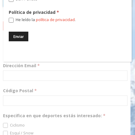
Política de privacidad
*
He leído la
política de privacidad
.
NEWSLETTER
¡Regístrate! Te mantendremos informado de las novedades y
podrás participar en nuestros sorteos.
Dirección Email
*
Código Postal
*
Especifica en que deportes estás interesado:
*
Ciclismo
Esquí / Snow