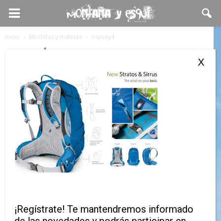
Inicio
Mochilas y maletas
osprey4
osprey4
X
¡Regístrate! Te mantendremos informado