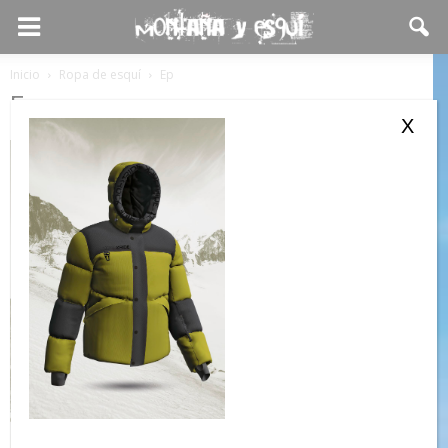
Inicio
Ropa de esquí
Ep
Ep
X