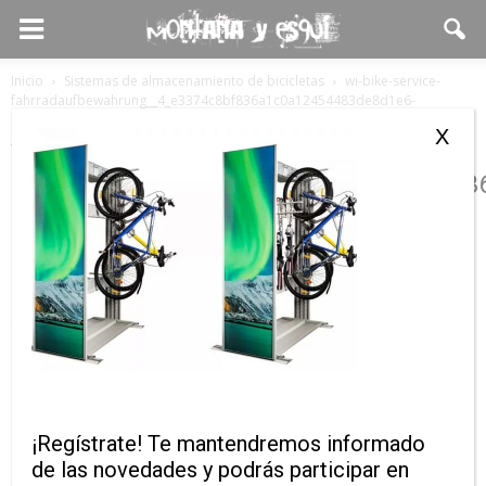
Inicio
Sistemas de almacenamiento de bicicletas
wi-bike-service-
fahrradaufbewahrung__4_e3374c8bf836a1c0a12454483de8d1e6-
600x450
X
wi-bike-service-
fahrradaufbewahrung__4_e3374c8bf83
600×450
¡Regístrate! Te mantendremos informado
de las novedades y podrás participar en