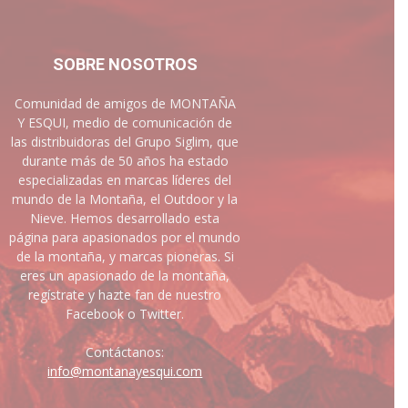
SOBRE NOSOTROS
Comunidad de amigos de MONTAÑA
Y ESQUI, medio de comunicación de
las distribuidoras del Grupo Siglim, que
durante más de 50 años ha estado
especializadas en marcas líderes del
mundo de la Montaña, el Outdoor y la
Nieve. Hemos desarrollado esta
página para apasionados por el mundo
de la montaña, y marcas pioneras. Si
eres un apasionado de la montaña,
regístrate y hazte fan de nuestro
Facebook o Twitter.
Contáctanos:
info@montanayesqui.com