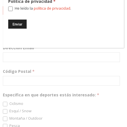
Política de privacidad
*
He leído la
política de privacidad
.
NEWSLETTER
¡Regístrate! Te mantendremos informado de las novedades y
podrás participar en nuestros sorteos.
Dirección Email
*
Código Postal
*
Especifica en que deportes estás interesado:
*
Ciclismo
Esquí / Snow
Montaña / Outdoor
Pesca