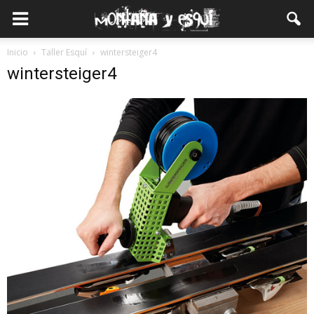
Inicio
Taller Esquí
wintersteiger4
wintersteiger4