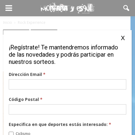
Inicio
Rock Experience
Rock Experience
Ropa de outdoor
X
REVOLUTION PROJECT by
¡Regístrate! Te mantendremos informado
ROCK EXPERIENCE
de las novedades y podrás participar en
nuestros sorteos.
7 julio, 2021
Dirección Email
*
Código Postal
*
Especifica en que deportes estás interesado:
*
Ciclismo