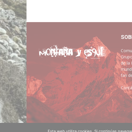
SOB
Comun
Grupo
de la
mundo
fan d
Contá
Esta web utiliza cookies. Si continúas naveg