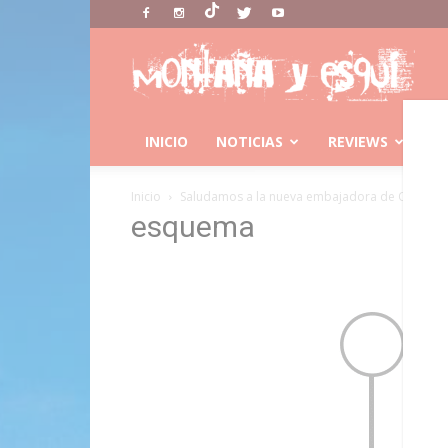
Montaña
Y
Esqui
INICIO
NOTICIAS
REVIEWS
C
Inicio
Saludamos a la nueva embajadora de Osprey, Kr
esquema