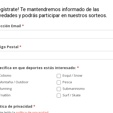
egístrate! Te mantendremos informado de las
vedades y podrás participar en nuestros sorteos.
ección Email
*
igo Postal
*
¡Re
nov
sor
ecifica en que deportes estás interesado:
*
Di
iclismo
Esquí / Snow
Montaña / Outdoor
Pesca
Running
Submarinismo
riatlón
Surf / Skate
Có
ítica de privacidad
*
e leído la
política de privacidad
.