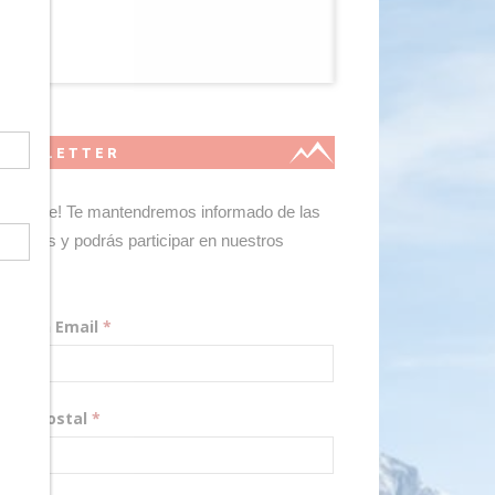
NEWSLETTER
gístrate! Te mantendremos informado de las
edades y podrás participar en nuestros
teos.
rección Email
*
digo Postal
*