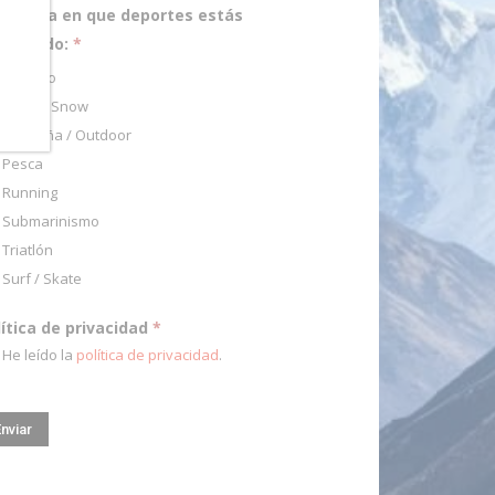
pecifica en que deportes estás
teresado:
*
Ciclismo
Esquí / Snow
Montaña / Outdoor
Pesca
Running
Submarinismo
Triatlón
Surf / Skate
lítica de privacidad
*
He leído la
política de privacidad
.