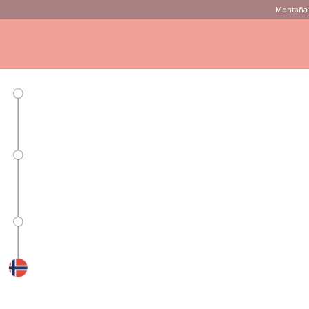
Montaña 
ONSEJOS
PRODUCTOS
MARCAS
TIENDAS
VÍDEOS
istin Harila
esquema