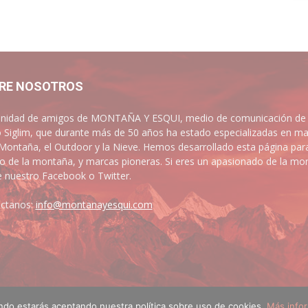
RE NOSOTROS
idad de amigos de MONTAÑA Y ESQUI, medio de comunicación de las
 Siglim, que durante más de 50 años ha estado especializadas en ma
 Montaña, el Outdoor y la Nieve. Hemos desarrollado esta página par
 de la montaña, y marcas pioneras. Si eres un apasionado de la mont
e nuestro Facebook o Twitter.
ctanos:
info@montanayesqui.com
ando estarás aceptando nuestra política sobre uso de cookies.
Más info