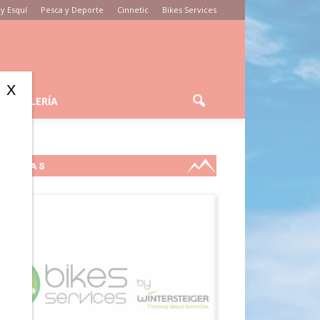
y Esquí
Pesca y Deporte
Cinnetic
Bikes Services
X
GALERÍA
MARCAS