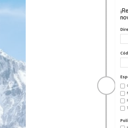
¡R
no
Dir
Cód
Esp
C
T
Pol
H