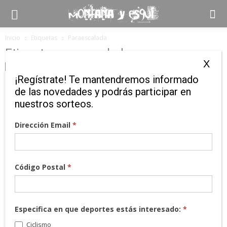
Inicio
Etiquetas
Paraescalada
Etiqueta: paraescalada
X
Noticias
¡Regístrate! Te mantendremos informado
Resultados: CAMPEONATO DE ESPAÑA
de las novedades y podrás participar en
2017 DE ESCALADA DE DIFICULTAD Y
nuestros sorteos.
PARAESCALADA
Dirección Email
*
16 junio, 2017
0
Discutidos Campeonatos de Escalada en Dificultad y
Paraescalada El rocódromo Dock39 de Zaragoza ha acogido el
pasado fin de semana el Campeonato de España de...
Código Postal
*
Especifica en que deportes estás interesado:
*
Ciclismo