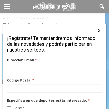
Inicio
Etiquetas
Snowboard
Etiqueta: Snowboard
X
¡Regístrate! Te mantendremos informado
de las novedades y podrás participar en
nuestros sorteos.
Dirección Email
*
Código Postal
*
Noticias
Vuelve el Pyrenean Freestyle Tour, el
circuito más divertido del año
Especifica en que deportes estás interesado:
*
Ciclismo