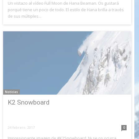
Un vistazo al vídeo Full Moon de Hana Beaman. Os gustará
porqué tiene un poco de todo. El estilo de Hana brilla a través
de sus múltiples...
Noticias
K2 Snowboard
24 febrero, 2017
0
Impresionante imagen de #K2Snowboard. Ni se os ocurra