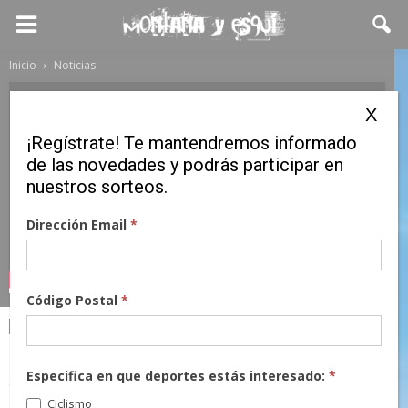
Inicio
Noticias
X
¡Regístrate! Te mantendremos informado
de las novedades y podrás participar en
nuestros sorteos.
Dirección Email
*
Código Postal
*
Noticias
¿Tienes mono de nieve este
Especifica en que deportes estás interesado:
*
verano?
Ciclismo