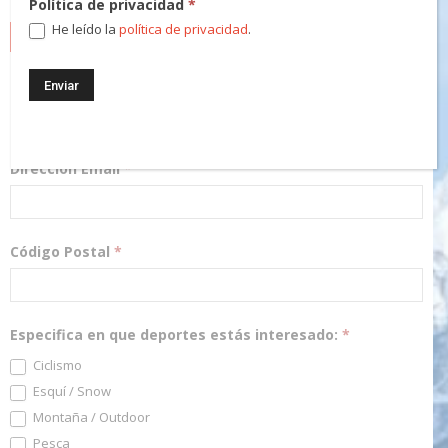
Política de privacidad
*
He leído la
política de privacidad
.
NEWSLETTER
¡Regístrate! Te mantendremos informado de las novedades y
podrás participar en nuestros sorteos.
Dirección Email
*
Código Postal
*
Especifica en que deportes estás interesado:
*
Ciclismo
Esquí / Snow
Montaña / Outdoor
Pesca