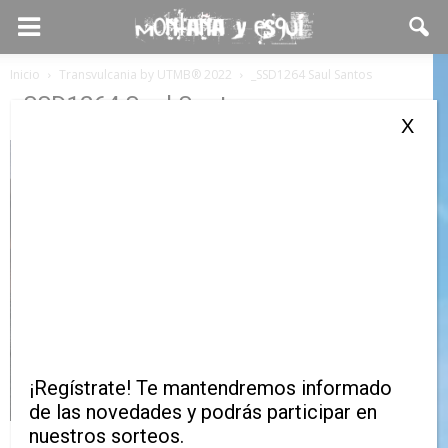
Inicio
Transvulcania by UTMB® 2022
_SSD1264 Saul Santos
_SSD1264 Saul Santos
X
¡Regístrate! Te mantendremos informado
de las novedades y podrás participar en
nuestros sorteos.