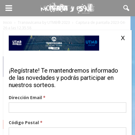
Inicio
Transvulcania by UTMB® 2023
Captura de pantalla 2023-04-
26 a las 12.35.58
Captura de pantalla 2023-04-26 a las
X
12.35.58
¡Regístrate! Te mantendremos informado
de las novedades y podrás participar en
nuestros sorteos.
Dirección Email
*
Código Postal
*
MARCAS