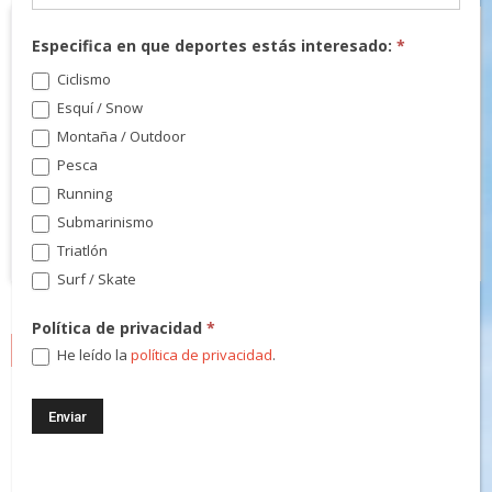
Especifica en que deportes estás interesado:
*
Ciclismo
Esquí / Snow
Montaña / Outdoor
Pesca
Running
Submarinismo
Triatlón
Surf / Skate
Política de privacidad
*
NEWSLETTER
He leído la
política de privacidad
.
¡Regístrate! Te mantendremos informado de las novedades y
podrás participar en nuestros sorteos.