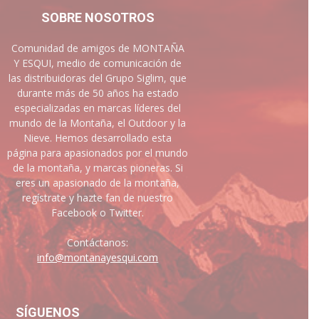
SOBRE NOSOTROS
Comunidad de amigos de MONTAÑA
Y ESQUI, medio de comunicación de
las distribuidoras del Grupo Siglim, que
durante más de 50 años ha estado
especializadas en marcas líderes del
mundo de la Montaña, el Outdoor y la
Nieve. Hemos desarrollado esta
página para apasionados por el mundo
de la montaña, y marcas pioneras. Si
eres un apasionado de la montaña,
regístrate y hazte fan de nuestro
Facebook o Twitter.
Contáctanos:
info@montanayesqui.com
SÍGUENOS