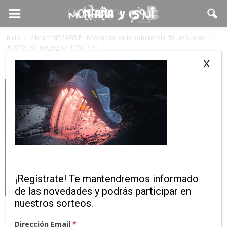
Inicio
Vibram MEGAGRIP. Innovación en la adherencia de las suelas.
000202105_megagrip_1280_720
000202105_megagrip_1280_720
X
¡Regístrate! Te mantendremos informado
de las novedades y podrás participar en
nuestros sorteos.
Dirección Email
*