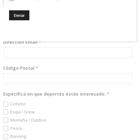
NEWSLETTER
¡Regístrate! Te mantendremos informado de las novedades y
podrás participar en nuestros sorteos.
Dirección Email
*
Código Postal
*
Especifica en que deportes estás interesado:
*
Ciclismo
Esquí / Snow
Montaña / Outdoor
Pesca
Running