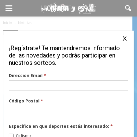
Inicio
Noticias
Noticias
X
¡Ya está abierto el plazo de
¡Regístrate! Te mantendremos informado
inscripción para el
de las novedades y podrás participar en
nuestros sorteos.
Tricampeonato de España de
Escalada!
Dirección Email
*
22 septiembre, 2017
Código Postal
*
Especifica en que deportes estás interesado:
*
Ciclismo