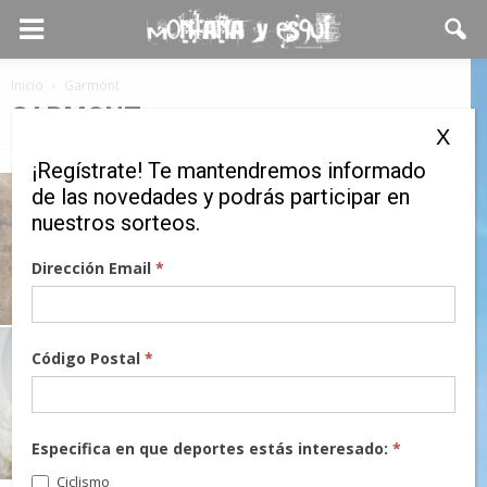
Inicio
Garmont
GARMONT
X
¡Regístrate! Te mantendremos informado
de las novedades y podrás participar en
23 marzo, 2026
nuestros sorteos.
Dirección Email
*
Garmont
EWF – Ergonomic Women’s Fit
Código Postal
*
10 marzo, 2025
Especifica en que deportes estás interesado:
*
Garmont
Ciclismo